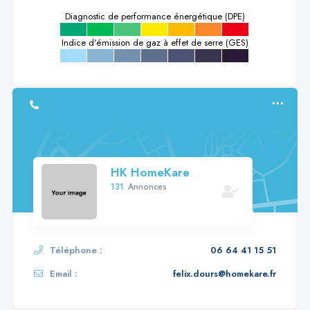
Diagnostic de performance énergétique (DPE)
a
b
c
d
e
f
g
Indice d'émission de gaz à effet de serre (GES)
a
b
c
d
e
f
g
HK HomeKare
131
Annonces
Téléphone :
06 64 41 15 51
Email :
felix.dours@homekare.fr