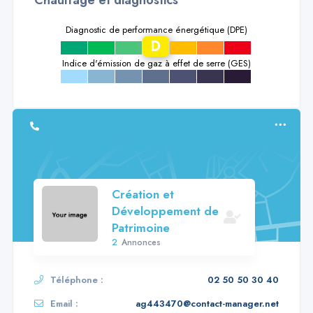
Diagnostic de performance énergétique (DPE)
D
a
b
c
e
f
g
Indice d'émission de gaz à effet de serre (GES)
a
b
c
d
e
f
g
Création et
Développement de
Patrimoine
2
Annonces
Téléphone :
02 50 50 30 40
Email :
ag443470@contact-manager.net