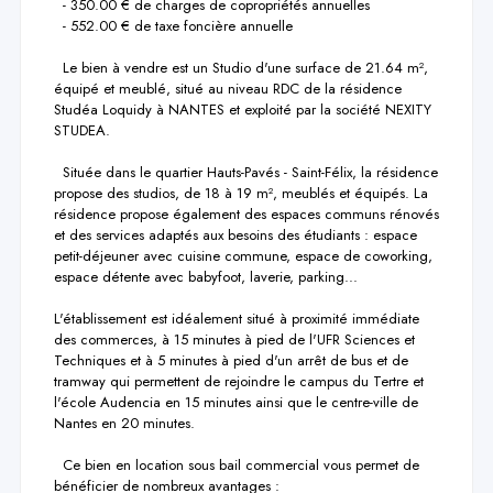
  - 350.00 € de charges de copropriétés annuelles

  - 552.00 € de taxe foncière annuelle

  Le bien à vendre est un Studio d'une surface de 21.64 m², 
équipé et meublé, situé au niveau RDC de la résidence 
Studéa Loquidy à NANTES et exploité par la société NEXITY 
STUDEA.

  Située dans le quartier Hauts-Pavés - Saint-Félix, la résidence 
propose des studios, de 18 à 19 m², meublés et équipés. La 
résidence propose également des espaces communs rénovés 
et des services adaptés aux besoins des étudiants : espace 
petit-déjeuner avec cuisine commune, espace de coworking, 
espace détente avec babyfoot, laverie, parking...

L'établissement est idéalement situé à proximité immédiate 
des commerces, à 15 minutes à pied de l'UFR Sciences et 
Techniques et à 5 minutes à pied d'un arrêt de bus et de 
tramway qui permettent de rejoindre le campus du Tertre et 
l'école Audencia en 15 minutes ainsi que le centre-ville de 
Nantes en 20 minutes.

  Ce bien en location sous bail commercial vous permet de 
bénéficier de nombreux avantages :
