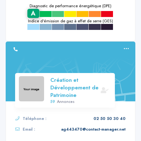
Diagnostic de performance énergétique (DPE)
A
b
c
d
e
f
g
Indice d'émission de gaz à effet de serre (GES)
a
b
c
d
e
f
g
Création et
Développement de
Patrimoine
59
Annonces
Téléphone :
02 50 50 30 40
Email :
ag443470@contact-manager.net