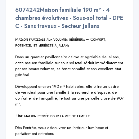
6074242Maison familiale 190 m² - 4
chambres évolutives - Sous-sol total - DPE
C - Sans travaux - Secteur Jallans
Mᴀɪsᴏɴ ғᴀᴍɪʟɪᴀʟᴇ ᴀᴜx ᴠᴏʟᴜᴍᴇs ɢᴇ́ɴᴇ́ʀᴇᴜx – Cᴏɴғᴏʀᴛ, 
ᴘᴏᴛᴇɴᴛɪᴇʟ ᴇᴛ sᴇʀᴇ́ɴɪᴛᴇ́ ᴀ̀ Jᴀʟʟᴀɴs

Dans un quartier pavillonnaire calme et agréable de Jallans, 
cette maison familiale sur sous-sol total séduit immédiatement 
par ses beaux volumes, sa fonctionnalité et son excellent état 
général.

Développant environ 190 m² habitables, elle offre un cadre 
de vie idéal pour une famille à la recherche d'espace, de 
confort et de tranquillité, le tout sur une parcelle close de 907 
m².

 Uɴᴇ ᴍᴀɪsᴏɴ ᴘᴇɴsᴇ́ᴇ ᴘᴏᴜʀ ʟᴀ ᴠɪᴇ ᴅᴇ ғᴀᴍɪʟʟᴇ

Dès l'entrée, vous découvrez un intérieur lumineux et 
parfaitement entretenu.
