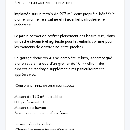
 Uɴ ᴇxᴛᴇ́ʀɪᴇᴜʀ ᴀɢʀᴇ́ᴀʙʟᴇ ᴇᴛ ᴘʀᴀᴛɪǫᴜᴇ

Implantée sur un terrain de 907 m², cette propriété bénéficie 
d'un environnement calme et résidentiel particulièrement 
recherché.

Le jardin permet de profiter pleinement des beaux jours, dans 
un cadre sécurisé et agréable pour les enfants comme pour 
les moments de convivialité entre proches.

Un garage d'environ 40 m² complète le bien, accompagné 
d'une cave ainsi que d'un grenier de 10 m² offrant des 
espaces de stockage supplémentaires particulièrement 
appréciables.

 Cᴏɴғᴏʀᴛ ᴇᴛ ᴘʀᴇsᴛᴀᴛɪᴏɴs ᴛᴇᴄʜɴɪǫᴜᴇs

Maison de 190 m² habitables

DPE performant : C

Maison sans travaux

Assainissement collectif conforme

Travaux récents réalisés :

 Chaudière neuve (moins d'un mois)
