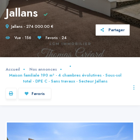
Jallans
Jallans - 274 000.00 €
Partager
Vue - 156
Favoris - 24
Accueil
Nos annonces
Maison familiale 190 m² - 4 chambres évolutives - Sous-sol
total - DPE C - Sans travaux - Secteur Jallans
Favoris