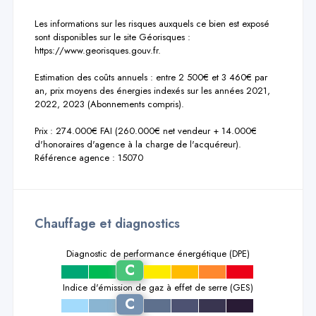
Les informations sur les risques auxquels ce bien est exposé 
sont disponibles sur le site Géorisques : 
https://www.georisques.gouv.fr.

Estimation des coûts annuels : entre 2 500€ et 3 460€ par 
an, prix moyens des énergies indexés sur les années 2021, 
2022, 2023 (Abonnements compris).

Prix : 274.000€ FAI (260.000€ net vendeur + 14.000€ 
d'honoraires d'agence à la charge de l'acquéreur).

Référence agence : 15070
Chauffage et diagnostics
Diagnostic de performance énergétique (DPE)
C
a
b
d
e
f
g
Indice d'émission de gaz à effet de serre (GES)
C
a
b
d
e
f
g