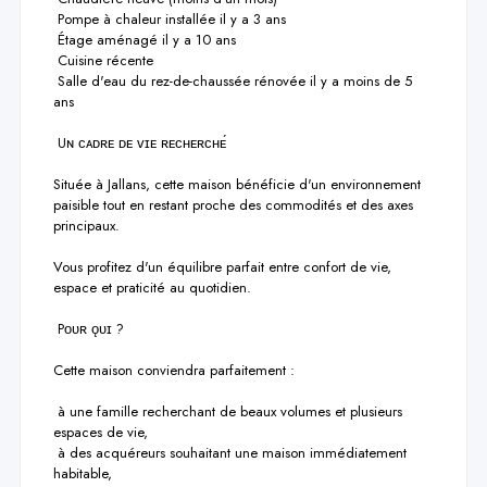
 Pompe à chaleur installée il y a 3 ans

 Étage aménagé il y a 10 ans

 Cuisine récente

 Salle d'eau du rez-de-chaussée rénovée il y a moins de 5 
ans

 Uɴ ᴄᴀᴅʀᴇ ᴅᴇ ᴠɪᴇ ʀᴇᴄʜᴇʀᴄʜᴇ́

Située à Jallans, cette maison bénéficie d'un environnement 
paisible tout en restant proche des commodités et des axes 
principaux.

Vous profitez d'un équilibre parfait entre confort de vie, 
espace et praticité au quotidien.

 Pᴏᴜʀ ǫᴜɪ ?

Cette maison conviendra parfaitement :

 à une famille recherchant de beaux volumes et plusieurs 
espaces de vie,

 à des acquéreurs souhaitant une maison immédiatement 
habitable,
