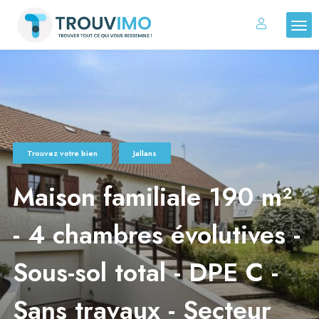
Trouvez votre bien
Jallans
Maison familiale 190 m²
- 4 chambres évolutives -
Sous-sol total - DPE C -
Sans travaux - Secteur