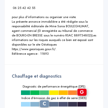
 06 25 42 42 55

pour plus d'informations ou organiser une visite.

La présente annonce immobilière a été rédigée sous la 
responsabilité éditoriale de Mme Sonia BOULEGHLIMAT, 
agent commercial (EI enregistrée au tribunal de commerce 
de BOURG-EN BRESSE sous le numéro RSAC 889734802)Les 
informations sur les risques auxquels ce bien est exposé sont 
disponibles sur le site Géotisques 
https://www.georisques.gouv.fr/.

Référence agence : 11893
Chauffage et diagnostics
Diagnostic de performance énergétique (DPE)
G
a
b
c
d
e
f
Indice d'émission de gaz à effet de serre (GES)
C
a
b
d
e
f
g