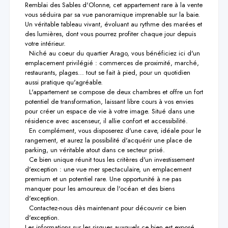
Remblai des Sables d'Olonne, cet appartement rare à la vente 
vous séduira par sa vue panoramique imprenable sur la baie. 
Un véritable tableau vivant, évoluant au rythme des marées et 
des lumières, dont vous pourrez profiter chaque jour depuis 
votre intérieur.

  Niché au coeur du quartier Arago, vous bénéficiez ici d'un 
emplacement privilégié : commerces de proximité, marché, 
restaurants, plages... tout se fait à pied, pour un quotidien 
aussi pratique qu'agréable.

  L'appartement se compose de deux chambres et offre un fort 
potentiel de transformation, laissant libre cours à vos envies 
pour créer un espace de vie à votre image. Situé dans une 
résidence avec ascenseur, il allie confort et accessibilité.

  En complément, vous disposerez d'une cave, idéale pour le 
rangement, et aurez la possibilité d'acquérir une place de 
parking, un véritable atout dans ce secteur prisé.

  Ce bien unique réunit tous les critères d'un investissement 
d'exception : une vue mer spectaculaire, un emplacement 
premium et un potentiel rare. Une opportunité à ne pas 
manquer pour les amoureux de l'océan et des biens 
d'exception.

  Contactez-nous dès maintenant pour découvrir ce bien 
d'exception.

Les informations sur les risques auxquels ce bien est exposé 