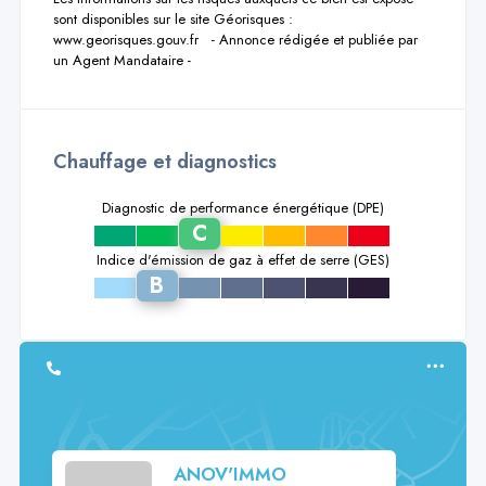
sont disponibles sur le site Géorisques : 
www.georisques.gouv.fr   - Annonce rédigée et publiée par 
un Agent Mandataire -
Chauffage et diagnostics
Diagnostic de performance énergétique (DPE)
C
a
b
d
e
f
g
Indice d'émission de gaz à effet de serre (GES)
B
a
c
d
e
f
g
ANOV'IMMO