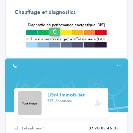
Chauffage et diagnostics
Diagnostic de performance énergétique (DPE)
C
a
b
d
e
f
g
Indice d'émission de gaz à effet de serre (GES)
a
b
c
d
e
f
g
LGM Immobilier
717
Annonces
Téléphone :
07 70 83 46 05