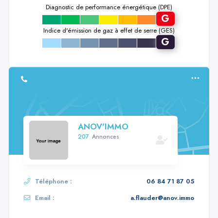
Diagnostic de performance énergétique (DPE)
G
a
b
c
d
e
f
Indice d'émission de gaz à effet de serre (GES)
G
a
b
c
d
e
f
ANOV'IMMO
207
Annonces
Téléphone :
06 84 71 87 05
Email :
a.flauder@anov.immo