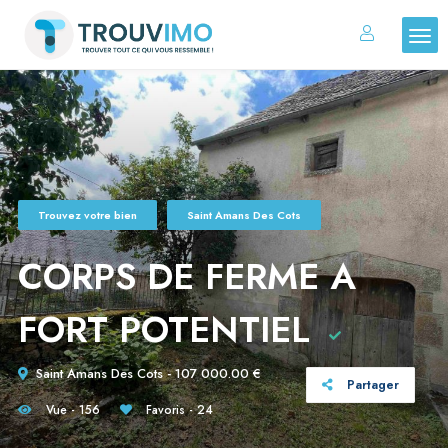
Trouvez votre bien
Saint Amans Des Cots
CORPS DE FERME A
FORT POTENTIEL
Saint Amans Des Cots - 107 000.00 €
Partager
Vue - 156
Favoris - 24