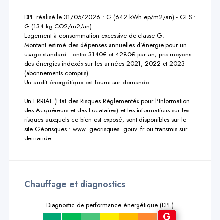
DPE réalisé le 31/05/2026 : G (642 kWh ep/m2/an) - GES : 
G (134 kg CO2/m2/an).

Logement à consommation excessive de classe G.

Montant estimé des dépenses annuelles d'énergie pour un 
usage standard : entre 3140€ et 4280€ par an, prix moyens 
des énergies indexés sur les années 2021, 2022 et 2023 
(abonnements compris).

Un audit énergétique est fourni sur demande.

Un ERRIAL (Etat des Risques Réglementés pour l'Information 
des Acquéreurs et des Locataires) et les informations sur les 
risques auxquels ce bien est exposé, sont disponibles sur le 
site Géorisques : www. georisques. gouv. fr ou transmis sur 
demande.
Chauffage et diagnostics
Diagnostic de performance énergétique (DPE)
G
a
b
c
d
e
f