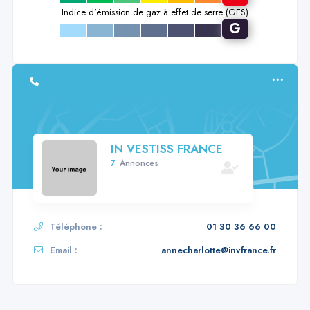
Indice d'émission de gaz à effet de serre (GES)
G
a
b
c
d
e
f
IN VESTISS FRANCE
7
Annonces
Téléphone :
01 30 36 66 00
Email :
annecharlotte@invfrance.fr