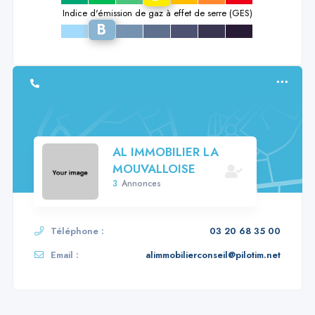
Indice d'émission de gaz à effet de serre (GES)
B
a
c
d
e
f
g
AL IMMOBILIER LA
MOUVALLOISE
3
Annonces
Téléphone :
03 20 68 35 00
Email :
alimmobilierconseil@pilotim.net