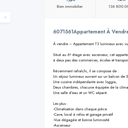
Bien immobilier
136 800.0
6071561Appartement À Vendr
À vendre – Appartement T3 lumineux avec vue
Situé au 6ᵉ étage avec ascenseur, cet appart
à deux pas des commerces, écoles et transport
Récemment rafraîchi, il se compose de :

Un séjour lumineux ouvrant sur un balcon de 5
Une cuisine indépendante avec loggia,

Deux chambres, chacune équipée de la climati
Une salle d'eau et un WC séparé.

Les plus :

-Climatisation dans chaque pièce

-Cave, local à vélos et garage privatif

-Vue dégagée et bonne luminosité

-Ascenseur
