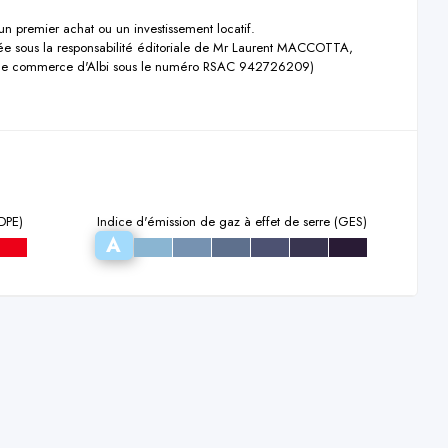
un premier achat ou un investissement locatif.

e sous la responsabilité éditoriale de Mr Laurent MACCOTTA, 
l de commerce d'Albi sous le numéro RSAC 942726209)

DPE)
Indice d'émission de gaz à effet de serre (GES)
A
g
b
c
d
e
f
g