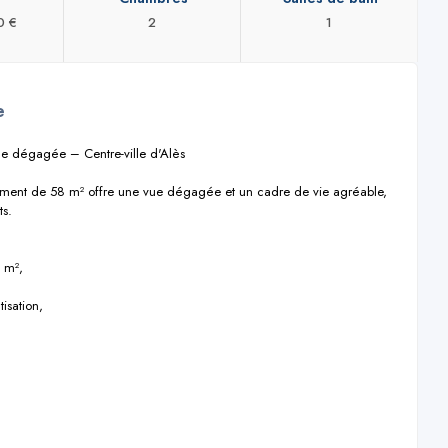
0 €
2
1
e
 dégagée – Centre-ville d'Alès

ement de 58 m² offre une vue dégagée et un cadre de vie agréable, 
s.

 m²,

sation,
