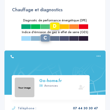
Chauffage et diagnostics
Diagnostic de performance énergétique (DPE)
D
a
b
c
e
f
g
Indice d'émission de gaz à effet de serre (GES)
C
a
b
d
e
f
g
Go-home.fr
58
Annonces
Téléphone :
07 44 30 30 47