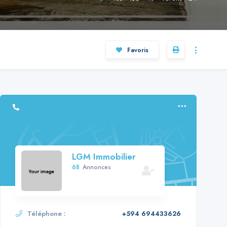
Favoris
LGM Immobilier
68
Annonces
Téléphone :
+594 694433626