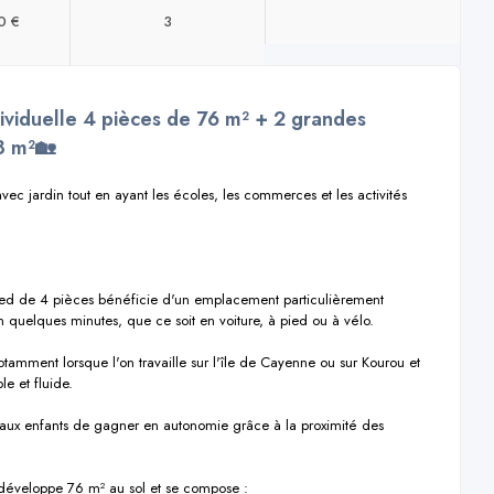
0 €
3
ividuelle 4 pièces de 76 m² + 2 grandes
8 m²🏡
vec jardin tout en ayant les écoles, les commerces et les activités 
ied de 4 pièces bénéficie d'un emplacement particulièrement 
en quelques minutes, que ce soit en voiture, à pied ou à vélo.

otamment lorsque l'on travaille sur l'île de Cayenne ou sur Kourou et 
e et fluide.

ux enfants de gagner en autonomie grâce à la proximité des 
 développe 76 m² au sol et se compose :
