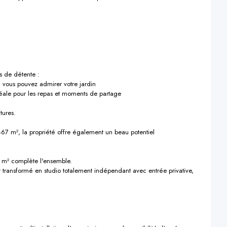
 de détente :

 vous pouvez admirer votre jardin

déale pour les repas et moments de partage

ures.

67 m², la propriété offre également un beau potentiel 
m² complète l'ensemble.

 transformé en studio totalement indépendant avec entrée privative, 