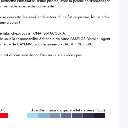
 permettre l'installation d'une piscine, avec la possibilité d'aménager 
n véritable espace de convivialité.

asse couverte, les week-ends autour d'une future piscine, les balades 
mémorables !

otre futur chez-vous à TONATE-MACOURIA.

e sous la responsabilité éditoriale de Mme ASSELOS Djamila, agent 
commerce de CAYENNE sous le numéro RSAC 911 005 890).

n est exposé sont disponibles sur le site Géorisques : 
DPE)
Indice d'émission de gaz à effet de serre (GES)
g
a
b
c
d
e
f
g