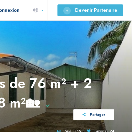
onnexion
Devenir Partenaire
es de 76 m² + 2
18 m²🏡
Partager
Vue - 156
Favoris - 24