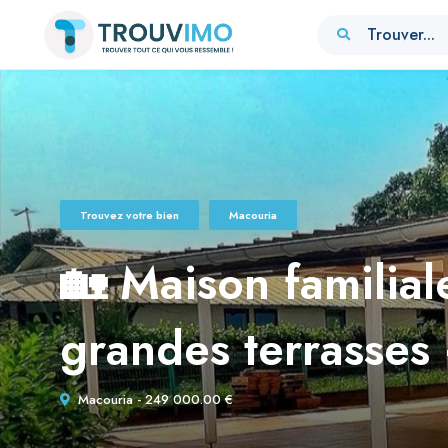
Trouver...
Trouvez votre bien
Macouria
🏡 Maison familial
grandes terrasse
Macouria - 249 000.00 €