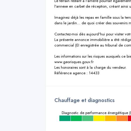
Le terrain restant à l'arrière pourrait également
l'annexe en carbet de réception, créant ainsi u
Imaginez déjà les repas en famille sous la terr
dans le jardin… de quoi créer des souvenirs 
Contactez-moi dès aujourd'hui pour visiter v
La présente annonce immobilière a été rédigé
commercial (EI enregistrée au tribunal de 
Les informations sur les risques auxquels ce bie
www.georisques.gouv.fr

Les honoraires sont à la charge du vendeur.

Référence agence : 14433
Chauffage et diagnostics
Diagnostic de performance énergétique (
a
b
c
d
e
f